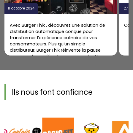
11 octobre 2024
27 a
Avec Burger’Thik , découvrez une solution de
Coll
distribution automatique conçue pour
transformer l’expérience culinaire de vos
consommateurs. Plus qu’un simple
distributeur, Burger’Thik réinvente la pause
gourmande en offrant un service adapté,
connecté et flexible.
Une solution
flexible et complète Burger’Thik permet de
proposer une gamme variée : burgers, frites,
boissons, gourmandises sucrées, et […]
Ils nous font confiance