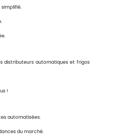
implifié.
.
ée.
 distributeurs automatiques et frigos
us !
rtes automatisées.
ndances du marché.