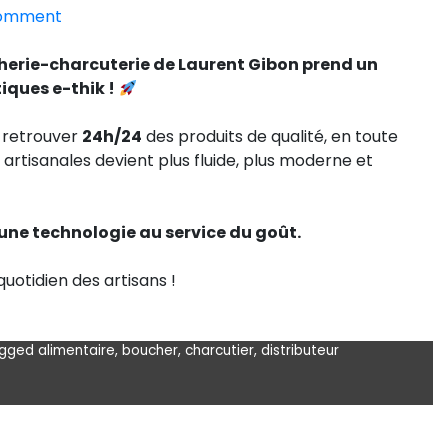
Comment
on
herie-charcuterie de Laurent Gibon prend un
Nos
ques e-thik !
solutions
e-
 retrouver
thik
24h/24
des produits de qualité, en toute
s artisanales devient plus fluide, plus moderne et
au
service
du
une technologie au service du goût.
savoir-
faire
otidien des artisans !
artisanal
!
gged
alimentaire
,
boucher
,
charcutier
,
distributeur