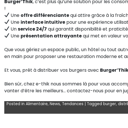
Burger’Thik
, c’est plus qu’une solution pour les cons
!
Une
offre différenciante
qui attire grâce à la fraîc
Une
interface intuitive
pour une expérience utilisat
Un
service 24/7
qui garantit disponibilité et praticité
Une
présentation attrayante
qui met en valeur vo
Que vous gériez un espace public, un hôtel ou tout autr
en main pour proposer une restauration moderne et 
Et vous, prêt à distribuer vos burgers avec
Burger’Thi
Bien sûr, chez e-thik nous sommes là pour vous accomp
vanter d’être les meilleurs… contactez-nous pour en 
Posted in
Alimentaire
,
News
,
Tendances
|
Tagged
burger
,
dist