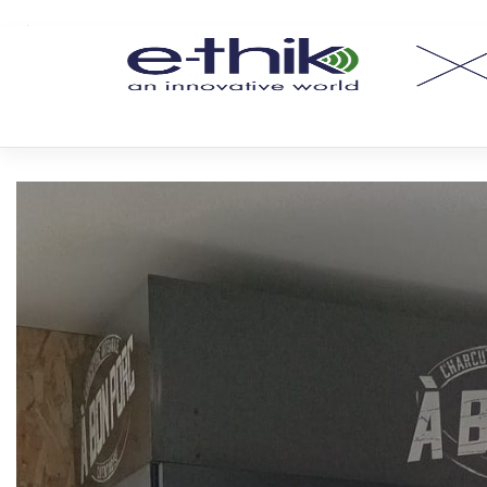
Étiquette :
distributeur aut
Nos
solutions
Actualités
Support
Contact