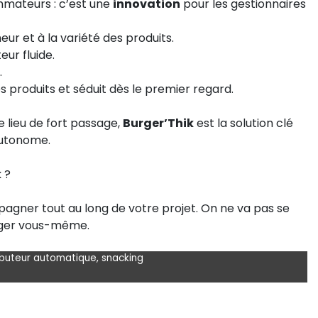
ommateurs : c’est une
innovation
pour les gestionnaires
heur et à la variété des produits.
eur fluide.
.
s produits et séduit dès le premier regard.
e lieu de fort passage,
Burger’Thik
est la solution clé
autonome.
k
?
agner tout au long de votre projet. On ne va pas se
juger vous-même.
ributeur automatique
,
snacking